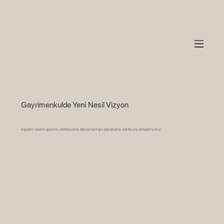
Gayrimenkulde Yeni Nesil Vizyon
İnşaatın üretim gücünü, profesyonel danışmanlığın pazarlama zekâsıyla birleştiriyoruz.