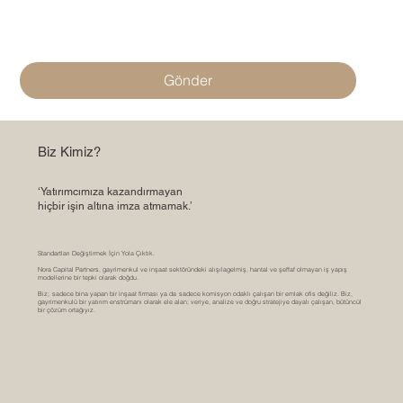
Gönder
Biz Kimiz?
‘Yatırımcımıza kazandırmayan
hiçbir işin altına imza atmamak.’
Standartları Değiştirmek İçin Yola Çıktık.
Nora Capital Partners, gayrimenkul ve inşaat sektöründeki alışılagelmiş, hantal ve şeffaf olmayan iş yapış
modellerine bir tepki olarak doğdu.
Biz; sadece bina yapan bir inşaat firması ya da sadece komisyon odaklı çalışan bir emlak ofis değiliz. Biz,
gayrimenkulü bir yatırım enstrümanı olarak ele alan; veriye, analize ve doğru stratejiye dayalı çalışan, bütüncül
bir çözüm ortağıyız.